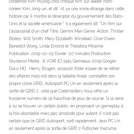
coréenne) Kim Myong-chol critiqué film sur leader nord-
coréen Kim Jong-un, et dit: «Il ya une ironie étrange dans cette
histoire car il montre le désespoir du gouvernement des Etats-
Unis et la société américaine ". Il a également dit: "Un film sur
l'assassinat d'un chef Titre: Gemini Man Genre: Action, Thriller
Etoiles: Will Smith, Mary Elizabeth Winstead, Clive Owen,
Benedict Wong, Linda Emond et Theodora Miranne
Publication: 2019–10–02 Durée: 117 minutes Production:
Skydance Media . À VOIR ICI 1945 Gémeaux-2019-Google-
Docs-HD . Henry Brogen, assassin Elder essaie de se retirer
des affaires mais est dans la bataille finale: combattre son
propre clone GRID: Autosport PC Un an seulement après la
sortie de GRID 2, voilà que Codemasters nous offre un
troisième numéro de sa franchise de jeux de course. Si la série
a su se trouver un certain public, en proposant un gameplay à
la fois abordable mais pas simpliste pour autant, il n'est pas
certain que ce GRID Autosport, sorti rapidement. Jeux PC Un
an seulement après la sortie de GRID 2 Putlocker Inazuma.