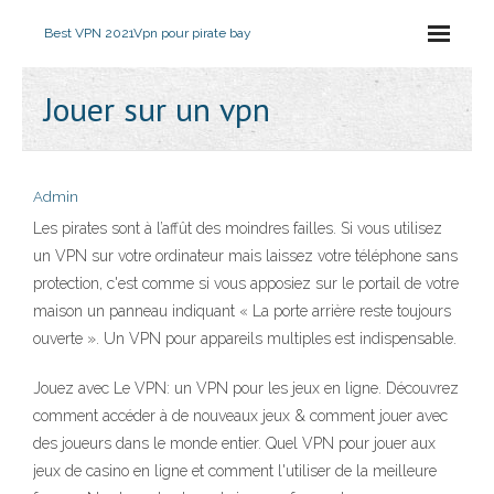
Best VPN 2021
Vpn pour pirate bay
Jouer sur un vpn
Admin
Les pirates sont à l’affût des moindres failles. Si vous utilisez
un VPN sur votre ordinateur mais laissez votre téléphone sans
protection, c'est comme si vous apposiez sur le portail de votre
maison un panneau indiquant « La porte arrière reste toujours
ouverte ». Un VPN pour appareils multiples est indispensable.
Jouez avec Le VPN: un VPN pour les jeux en ligne. Découvrez
comment accéder à de nouveaux jeux & comment jouer avec
des joueurs dans le monde entier. Quel VPN pour jouer aux
jeux de casino en ligne et comment l'utiliser de la meilleure