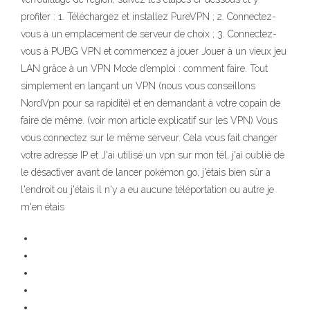
profiter : 1. Téléchargez et installez PureVPN ; 2. Connectez-
vous à un emplacement de serveur de choix ; 3. Connectez-
vous à PUBG VPN et commencez à jouer Jouer à un vieux jeu
LAN grâce à un VPN Mode d’emploi : comment faire. Tout
simplement en lançant un VPN (nous vous conseillons
NordVpn pour sa rapidité) et en demandant à votre copain de
faire de même. (voir mon article explicatif sur les VPN) Vous
vous connectez sur le même serveur. Cela vous fait changer
votre adresse IP et J'ai utilisé un vpn sur mon tél, j'ai oublié de
le désactiver avant de lancer pokémon go, j'étais bien sûr a
l'endroit ou j'étais il n'y a eu aucune téléportation ou autre je
m'en étais