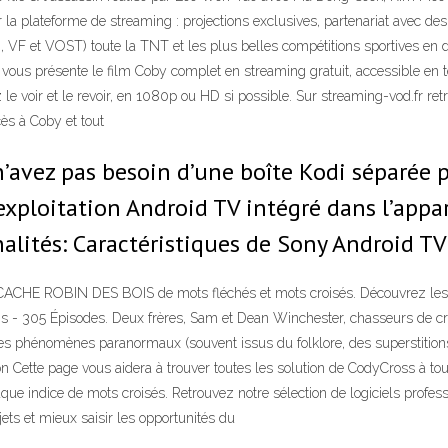
la plateforme de streaming : projections exclusives, partenariat avec de
HD, VF et VOST) toute la TNT et les plus belles compétitions sportives en 
vous présente le film Coby complet en streaming gratuit, accessible en t
ir et le revoir, en 1080p ou HD si possible. Sur streaming-vod.fr retro
ès à Coby et tout
’avez pas besoin d’une boîte Kodi séparée p
’exploitation Android TV intégré dans l’appa
lités: Caractéristiques de Sony Android TV 
HE ROBIN DES BOIS de mots fléchés et mots croisés. Découvrez les b
ns - 305 Épisodes. Deux frères, Sam et Dean Winchester, chasseurs de cré
des phénomènes paranormaux (souvent issus du folklore, des superstition
 Cette page vous aidera à trouver toutes les solution de CodyCross à tous
que indice de mots croisés. Retrouvez notre sélection de logiciels profes
s et mieux saisir les opportunités du