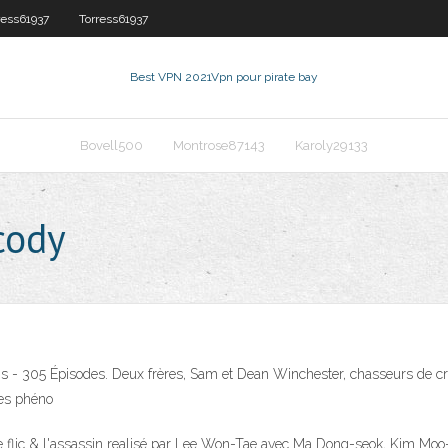
ress61937
Torress61937
Best VPN 2021
Vpn pour pirate bay
Bovell500
Montrose87143
Karoly29133
cody
ns - 305 Épisodes. Deux frères, Sam et Dean Winchester, chasseurs de cré
des phéno
 le flic & l'assassin realisé par Lee Won-Tae avec Ma Dong-seok, Kim Moo