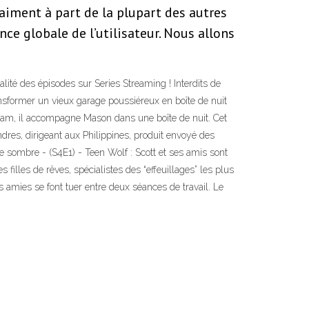
raiment à part de la plupart des autres
nce globale de l’utilisateur. Nous allons
lité des épisodes sur Series Streaming ! Interdits de
ransformer un vieux garage poussiéreux en boîte de nuit
Liam, il accompagne Mason dans une boîte de nuit. Cet
dres, dirigeant aux Philippines, produit envoyé des
e sombre - (S4E1) - Teen Wolf : Scott et ses amis sont
filles de rêves, spécialistes des “effeuillages” les plus
ses amies se font tuer entre deux séances de travail. Le