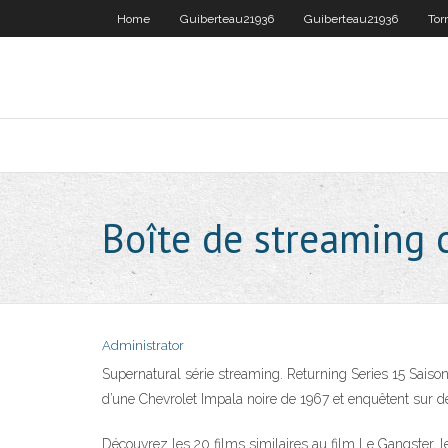
Home
Guiberteau21936
Guiberteau21936
Tor
Boîte de streaming 
Administrator
Supernatural série streaming. Returning Series 15 Saiso
d’une Chevrolet Impala noire de 1967 et enquêtent sur 
Découvrez les 20 films similaires au film Le Gangster,