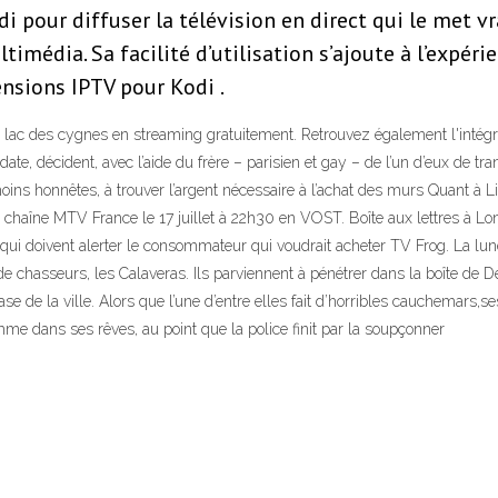
di pour diffuser la télévision en direct qui le met v
imédia. Sa facilité d’utilisation s’ajoute à l’expérie
nsions IPTV pour Kodi .
le lac des cygnes en streaming gratuitement. Retrouvez également l'intégra
date, décident, avec l’aide du frère – parisien et gay – de l’un d’eux de t
ins honnêtes, à trouver l’argent nécessaire à l’achat des murs Quant à 
a chaîne MTV France le 17 juillet à 22h30 en VOST. Boîte aux lettres à Lon
qui doivent alerter le consommateur qui voudrait acheter TV Frog. La lun
 chasseurs, les Calaveras. Ils parviennent à pénétrer dans la boîte de Des 
ease de la ville. Alors que l’une d’entre elles fait d’horribles cauchemars,
me dans ses rêves, au point que la police finit par la soupçonner